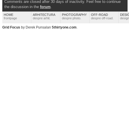
Comments are closed after 30 days of inactivity. Feel free to continue
the discussion in the
forum
.
HOME
ARHITECTURA
PHOTOGRAPHY
OFF-ROAD
DESI
frontpage
despre arhit.
despre photo.
despre off-road.
design
Grid Focus
by Derek Punsalan
5thirtyone.com
.