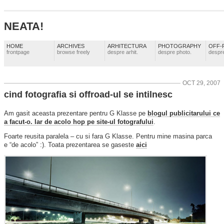
NEATA!
HOME
ARCHIVES
ARHITECTURA
PHOTOGRAPHY
OFF-
frontpage
browse freely
despre arhit.
despre photo.
despre
OCT 29, 2007
cind fotografia si offroad-ul se intilnesc
Am gasit aceasta prezentare pentru G Klasse pe
blogul publicitarului ce
a facut-o. Iar de acolo hop pe
site-ul fotografului
.
Foarte reusita paralela – cu si fara G Klasse. Pentru mine masina parca
e “de acolo” :). Toata prezentarea se gaseste
aici